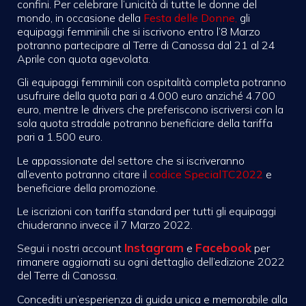
confini. Per celebrare l’unicità di tutte le donne del
mondo, in occasione della
Festa delle Donne
,
gli
equipaggi femminili che si iscrivono entro l’8 Marzo
potranno partecipare al Terre di Canossa dal 21 al 24
Aprile con quota agevolata.
Gli equipaggi femminili con ospitalità completa potranno
usufruire della quota pari a 4.000 euro anziché 4.700
euro, mentre le drivers che preferiscono iscriversi con la
sola quota stradale potranno beneficiare della tariffa
pari a 1.500 euro.
Le appassionate del settore che si iscriveranno
all’evento potranno citare il
codice SpecialTC2022
e
beneficiare della promozione.
Le iscrizioni con tariffa standard per tutti gli equipaggi
chiuderanno invece il 7 Marzo 2022.
Instagram
Facebook
Segui i nostri account
e
per
rimanere aggiornati su ogni dettaglio dell’edizione 2022
del Terre di Canossa.
Concediti un’esperienza di guida unica e memorabile alla