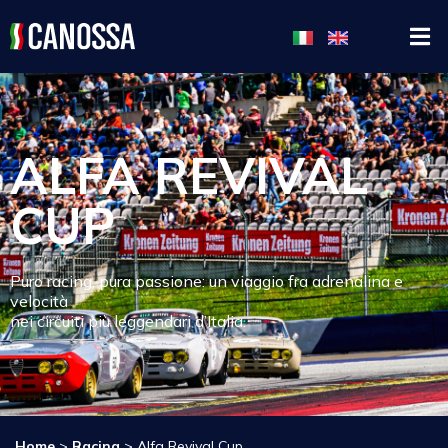
ALFA REVIVAL
CUP
Puro racing, pura passione: un viaggio fra adrenalina e
velocità
nei circuiti più leggendari d’Italia.
Home
>
Racing
>
Alfa Revival Cup