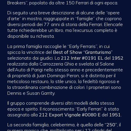
Breakers”, popolato da oltre 150 Ferrari di ogni epoca.
Di seguito una breve descrizione di alcune delle “opere
d’arte” in mostra, raggruppate in “famiglie” che coprono
diversi periodi dei 77 anni di storia della Ferrari. Elencarle
tutte richiederebbe un libro, ma l’excursus completo è
disponibile su richiesta.
La prima famiglia raccoglie le
“Early Ferraris”, in cui
spicca la vincitrice del
Best of Show “Granturismo”
selezionato dai giudici. La
212 Inter #0191 EL
del
1952
realizzata dalla Carrozzeria Ghia e svelata al Salone
dell’Auto di Parigi nello stesso anno e precedentemente
di proprietà di Juan Domingo Peron, si è distinta per il
meticoloso restauro, lo stile unico, la fedeltà rigorosa e
la straordinaria combinazione di colori. I proprietari sono
Dennis e Susan Garrity.
Il gruppo comprende diversi altri modelli della stessa
epoca e spirito. Il riconoscimento “Early Ferrari” è stato
assegnato alla
212 Export Vignale
#0080 E
del
1951
.
La seconda famiglia, celeberrima, è quella delle
“250”
,
il
numero magico che, moltiplicato per i 12 cilindri del