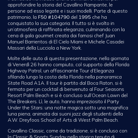
approfondire la storia del Cavallino Rampante, le
persone ad esso legate e i suoi modelli. Parte di questo
patrimonio, la
F50 #104790
del
1995
che ha
conquistato la sua categoria. Il tutto si è svolto in
un’atmosfera di raffinata eleganza, culminando con la
cena di gala gourmet creata dai famosi chef Juan
Manuel Barrientos di El Cielo Miami e Michele Casadei
Massari della Lucciola a New York.
Molte delle auto di questa presentazione, nella giornata
di Venerdì 26 hanno compiuto, col supporto della Florida
Highway Patrol, un affascinante Tour d’Eleganza
sfilando lungo la costa della Florida nella panoramica
State Road A1A. Il tour è partito dal Boca Raton, si è
fermato per un cocktail di benvenuto al Four Seasons
Resort Palm Beach e si è concluso sull’Ocean Lawn del
The Breakers. Lì, le auto, hanno impreziosito il Party
Under the Stars: una notte magica sotto una magnifica
luna piena, animata dai suoni jazz degli studenti della
A.W. Dreyfoos School of Arts di West Palm Beach.
Cavallino Classic, come da tradizione, si è concluso con
la Classic & Sports Sunday nella storica tenuta di