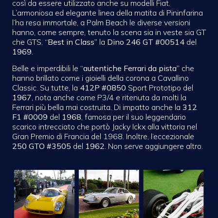
così da essere utilizzato anche su modelli Fiat.
L’armoniosa ed elegante linea della matita di Pininfarina
l’ha resa immortale, a Palm Beach le diverse versioni
hanno, come sempre, tenuto la scena sia in veste sia GT
che GTS. “
Best in Class”
la
Dino 246 GT #00514
del
1969.
Belle e imperdibili le “
autentiche Ferrari da pista”
che
hanno brillato come i gioielli della corona a Cavallino
Classic. Su tutte, la
412P #0850
Sport Prototipo del
1967
, nota anche come P3/4 e ritenuta da molti la
Ferrari più bella mai costruita. Di impatto anche la
312
F1
#0009
del
1968
, famosa per il suo leggendario
scarico intrecciato che portò Jacky Ickx alla vittoria nel
Gran Premio di Francia del 1968. Inoltre, l’eccezionale
250 GTO #3505
del
1962
. Non serve aggiungere altro.