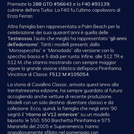
Premiate la
288 GTO #56643
e la
F40 #93139,
culmine dell’era Turbo. La F40 fu l’ultimo capolavoro di
Enzo Ferrari.
Altra famiglia ben rappresentata a Palm Beach per la
celebrazione dei suoi quarant’anni è quella delle
Testarossa,
l’auto che meglio ha rappresentato
“gli anni
dell’edonismo”.
Tanti i modelli presenti, dalla
“Monospecchio” e “Monodado” alla versione con lo
specchio basso e 5 dadi per ruota. Infine, alle 512 TR e
512 M, che stanno mostrando con sempre maggior
vigore la grande visione stilistica dell’epoca Pininfarina.
Vincitrice di
Classe:
F512 M #105054
.
La storia di Cavallino Classic, arrivato quest’anno alla
trentatreesima edizione, ha sempre guardato al futuro
accogliendo anche vetture di recente produzione.
Modelli con un solo destino: diventare classici e da
collezione. Ecco, quindi, la famiglia che negli anni ’90
segnò il
“ritorno al V12 anteriore”
su un modello
biposto:
le 550, 550 Barchetta Pininfarina e 575
Maranello del 2005 e Superamerica, hanno
orgogliosamente sfilato nel pomeriggio con