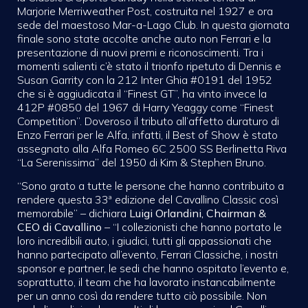
Marjorie Merriweather Post, costruita nel 1927 e ora
sede del maestoso Mar-a-Lago Club. In questa giornata
finale sono state accolte anche auto non Ferrari e la
presentazione di nuovi premi e riconoscimenti. Tra i
momenti salienti c’è stato il trionfo ripetuto di Dennis e
Susan Garrity con la 212 Inter Ghia #0191 del 1952
che si è aggiudicata il “Finest GT”, ha vinto invece la
412P #0850 del 1967 di Harry Yeaggy come “Finest
Competition”. Doveroso il tributo all’affetto duraturo di
Enzo Ferrari per le Alfa, infatti, il Best of Show è stato
assegnato alla Alfa Romeo 6C 2500 SS Berlinetta Riva
“La Serenissima” del 1950 di Kim & Stephen Bruno.
“Sono grato a tutte le persone che hanno contribuito a
rendere questa 33ª edizione del Cavallino Classic così
memorabile” – dichiara
Luigi Orlandini, Chairman &
CEO di Cavallino
– “I collezionisti che hanno portato le
loro incredibili auto, i giudici, tutti gli appassionati che
hanno partecipato all’evento, Ferrari Classiche, i nostri
sponsor e partner, le sedi che hanno ospitato l’evento e,
soprattutto, il team che ha lavorato instancabilmente
per un anno così da rendere tutto ciò possibile. Non