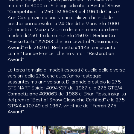
motore, fa 3000 cc. Si è aggiudicata la
Best of Show
“Competition”
la
250 LM
#6053
del
1964
di Chris e
Ann Cox, grazie ad una storia di rilievo che include
prestazioni notevoli alla 24 Ore di Le Mans e la 1000
Chilometri di Monza. Vicino a lei erano mostrati diversi
modelli di 250. Tra loro anche la
250 GT Berlinetta
“Passo Corto” #2083
che ha ricevuto il
“Chairman’s
Award”
e la
250 GT Berlinetta #1143
, conosciuta
come “Tour de France” che ha vinto il
“Restoration
Award”
.
La terza famiglia di modelli esposti è quella delle diverse
versioni della 275, che quest’anno festeggia il
sessantesimo anniversario. Di grande prestigio la 275
GTS NART Spider #094537 del 1967 e la
275 GTB/4
Competizione
#09063
del
1966
di Brian Ross, insignita
del premio
“Best of Show Classiche Certified”
e
la
275
GTS/4 #10749
del
1967,
vincitrice del
“Ferrari 275
Award”.