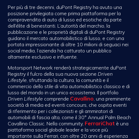
Per più di tre decenni, duPont Registry ha avuto una
posizione privilegiata come prima piattaforma per la
compravendita di auto di lusso ed esotiche da parte
dell’élite di benestanti. L’autorità del marchio, la
pubblicazione e le proprietà digitali di duPont Registry
guidano il mercato automobilistico di lusso, e con una
portata impressionante di oltre 10 milioni di seguaci nei
social media, l’azienda ha catturato un pubblico
altamente esclusivo e influente.
Motorsport Network renderà strategicamente duPont
Registry il fulcro della sua nuova sezione
Driven
Lifestyle
, sfruttando la cultura, la comunità e il
commercio dello stile di vita automobilistico classico e di
lusso del mondo in un unico ecosistema. Il portfolio
Cavallino
Driven Lifestyle
comprende
, una preminente
società di media ed eventi concours, che ospita eventi
di riferimento per i collezionisti e gli ammiratori di
automobili di fascia alta, come il 30° Annual Palm Beach
FerrariChat
Cavallino Classic. Nella community,
è una
piattaforma social globale leader e la voce più
importante sulla Ferrari, con oltre 20 anni di esperienza