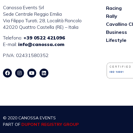
Canossa Events Srl
Racing
Sede Centrale Reggio Emilia
Rally
Via Filippo Turati, 28, Località Roncolo
Cavallino C
42020 Quattro Castella (RE) – Italia
Business
Telefono:
+39 0522 421096
Lifestyle
E-mail:
info@canossa.com
P.IVA: 02431580352
© 2020 CANOSSA EVENTS
PART OF
DUPONT REGISTRY GROUP