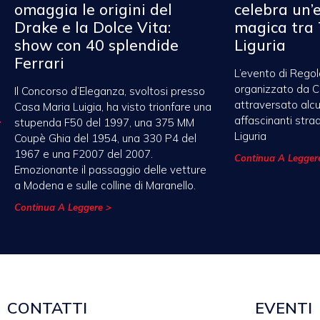
omaggia le origini del
celebra un’
Drake e la Dolce Vita:
magica tra 
show con 40 splendide
Liguria
Ferrari
L’evento di Regol
organizzato da 
Il Concorso d’Eleganza, svoltosi presso
attraversato alcu
Casa Maria Luigia, ha visto trionfare una
affascinanti stra
stupenda F50 del 1997, una 375 MM
Liguria
Coupè Ghia del 1954, una 330 P4 del
1967 e una F2007 del 2007.
Continua A Legger
Emozionante il passaggio delle vetture
a Modena e sulle colline di Maranello.
Continua A Leggere >
CONTATTI
EVENTI