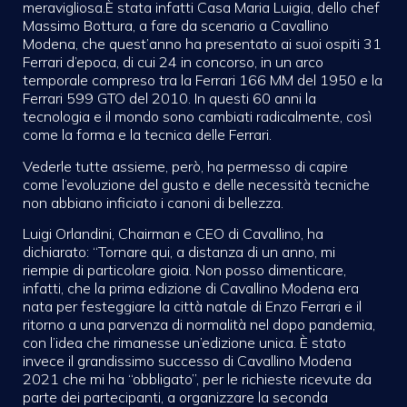
meravigliosa.È stata infatti Casa Maria Luigia, dello chef
Massimo Bottura, a fare da scenario a Cavallino
Modena, che quest’anno ha presentato ai suoi ospiti 31
Ferrari d’epoca, di cui 24 in concorso, in un arco
temporale compreso tra la Ferrari 166 MM del 1950 e la
Ferrari 599 GTO del 2010. In questi 60 anni la
tecnologia e il mondo sono cambiati radicalmente, così
come la forma e la tecnica delle Ferrari.
Vederle tutte assieme, però, ha permesso di capire
come l’evoluzione del gusto e delle necessità tecniche
non abbiano inficiato i canoni di bellezza.
Luigi Orlandini, Chairman e CEO di Cavallino, ha
dichiarato: “Tornare qui, a distanza di un anno, mi
riempie di particolare gioia. Non posso dimenticare,
infatti, che la prima edizione di Cavallino Modena era
nata per festeggiare la città natale di Enzo Ferrari e il
ritorno a una parvenza di normalità nel dopo pandemia,
con l’idea che rimanesse un’edizione unica. È stato
invece il grandissimo successo di Cavallino Modena
2021 che mi ha “obbligato”, per le richieste ricevute da
parte dei partecipanti, a organizzare la seconda