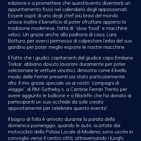
edizione e a promettere che quest’evento diventerà un
appuntamento fisso nel calendario degli appassionati.
Essere ospiti di uno degli chef più bravi del mondo
unisce inoltre il beneficio di poter sfruttare appieno la
tradizione modenese, fatta di “slow food” e macchine
veloci. Un grazie anche alla padrona di casa, Lara
Bottura, per averci permesso di calpestare l’erba del suo
giardino per poter meglio esporre le nostre macchine.
Il fatto che i giudici, capitananti dal giudice capo Emiliano
Torkar, abbiano dovuto lavorare duramente per poter
selezionare le vetture vincitrici, dimostra come il livello
medio delle Ferrari presenti sia stato particolarmente
alto. Il mio grazie speciale va ai nostri “compagni di
viaggio”, di RM-Sotheby’s, a Cantine Ferrari Trento per
avere aggiunto le bollicine e a Blackfin che ha donato ai
partecipanti un suo occhiale da sole creato
appositamente per celebrare questo evento”.
Il bagno di folla è arrivato durante la parata della
domenica pomeriggio, quando le auto, scortate dai
motociclisti della Polizia Locale di Modena, sono uscite in
convoglio verso il centro città, attraversando i luoghi