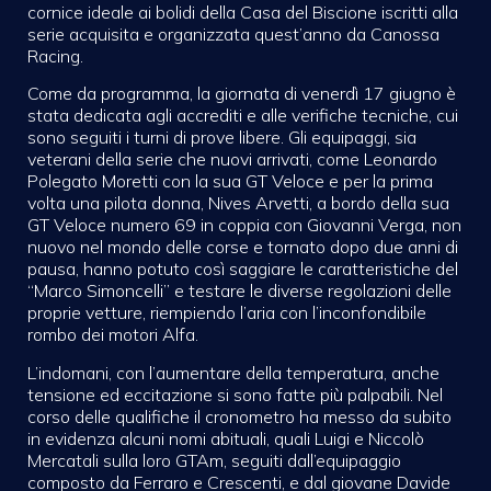
cornice ideale ai bolidi della Casa del Biscione iscritti alla
serie acquisita e organizzata quest’anno da Canossa
Racing.
Come da programma, la giornata di venerdì 17 giugno è
stata dedicata agli accrediti e alle verifiche tecniche, cui
sono seguiti i turni di prove libere. Gli equipaggi, sia
veterani della serie che nuovi arrivati, come Leonardo
Polegato Moretti con la sua GT Veloce e per la prima
volta una pilota donna, Nives Arvetti, a bordo della sua
GT Veloce numero 69 in coppia con Giovanni Verga, non
nuovo nel mondo delle corse e tornato dopo due anni di
pausa, hanno potuto così saggiare le caratteristiche del
“Marco Simoncelli” e testare le diverse regolazioni delle
proprie vetture, riempiendo l’aria con l’inconfondibile
rombo dei motori Alfa.
L’indomani, con l’aumentare della temperatura, anche
tensione ed eccitazione si sono fatte più palpabili. Nel
corso delle qualifiche il cronometro ha messo da subito
in evidenza alcuni nomi abituali, quali Luigi e Niccolò
Mercatali sulla loro GTAm, seguiti dall’equipaggio
composto da Ferraro e Crescenti, e dal giovane Davide