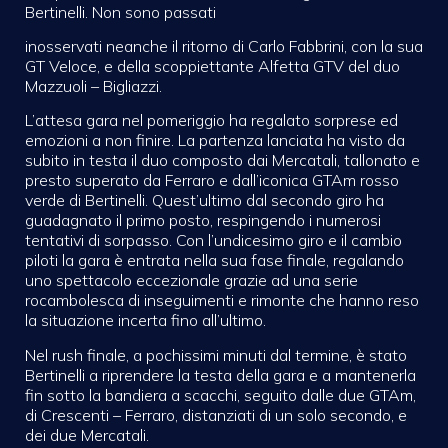
Bertinelli. Non sono passati
inosservati neanche il ritorno di Carlo Fabbrini, con la sua
GT Veloce, e della scoppiettante Alfetta GTV del duo
Mazzuoli – Bigliazzi.
L’attesa gara nel pomeriggio ha regalato sorprese ed
emozioni a non finire. La partenza lanciata ha visto da
subito in testa il duo composto dai Mercatali, tallonato e
presto superato da Ferraro e dall’iconica GTAm rosso
verde di Bertinelli. Quest’ultimo dal secondo giro ha
guadagnato il primo posto, respingendo i numerosi
tentativi di sorpasso. Con l’undicesimo giro e il cambio
piloti la gara è entrata nella sua fase finale, regalando
uno spettacolo eccezionale grazie ad una serie
rocambolesca di inseguimenti e rimonte che hanno reso
la situazione incerta fino all’ultimo.
Nel rush finale, a pochissimi minuti dal termine, è stato
Bertinelli a riprendere la testa della gara e a mantenerla
fin sotto la bandiera a scacchi, seguito dalle due GTAm,
di Crescenti – Ferraro, distanziati di un solo secondo, e
dei due Mercatali.