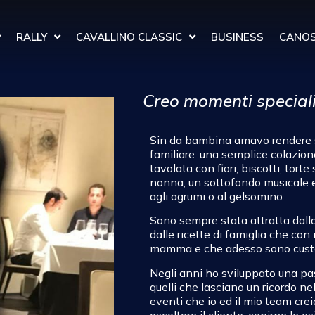
RALLY
CAVALLINO CLASSIC
BUSINESS
CANOS
Creo momenti special
Sin da bambina amavo rendere s
familiare: una semplice colazio
tavolata con fiori, biscotti, torte
nonna, un sottofondo musicale 
agli agrumi o al gelsomino.
Sono sempre stata attratta dalla
dalle ricette di famiglia che c
mamma e che adesso sono custod
Negli anni ho sviluppato una pass
quelli che lasciano un ricordo n
eventi che io ed il mio team crei
ascoltare il cliente, capirne le e