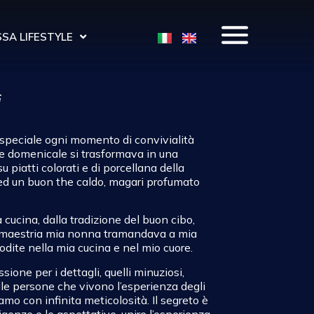
SA LIFESTYLE
i
peciale ogni momento di convivialità
ne domenicale si trasformava in una
 su piatti colorati e di porcellana della
ed un buon the caldo, magari profumato
 cucina, dalla tradizione del buon cibo,
on maestria mia nonna tramandava a mia
ite nella mia cucina e nel mio cuore.
ione per i dettagli, quelli minuziosi,
elle persone che vivono l’esperienza degli
amo con infinita meticolosità. Il segreto è
sigenze e le aspettative, unire l’esperienza,