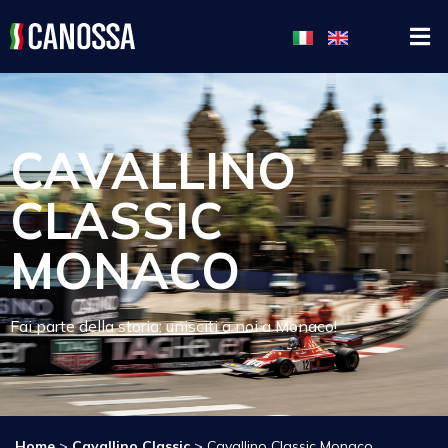
CAVALLINO
CLASSIC
MONACO
Fai parte della storia: unisciti a noi a Monaco!
Home
>
Cavallino Classic
>
Cavallino Classic Monaco